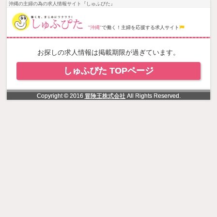
NowLoading
沖縄の主婦の為の求人情報サイト『しゅふぴた』
"沖縄"
で働く！主婦を応援する求人サイト
お探しの求人情報は掲載期限が過ぎています。
しゅふぴた TOPページ
Copyright © 2016
冒険王株式会社
All Rights Reserved.