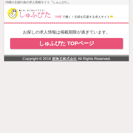
NowLoading
沖縄の主婦の為の求人情報サイト『しゅふぴた』
"沖縄"
で働く！主婦を応援する求人サイト
お探しの求人情報は掲載期限が過ぎています。
しゅふぴた TOPページ
Copyright © 2016
冒険王株式会社
All Rights Reserved.