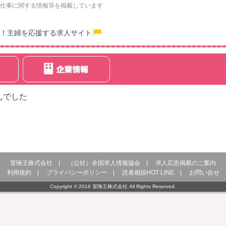
仕事に関する情報等を掲載しています
！主婦を応援する求人サイト
んでした
冒険王株式会社
|
（公社）全国求人情報協会
|
求人広告掲載のご案内
利用規約
|
プライバシーポリシー
|
読者相談HOT LINE
|
お問い合せ
Copyright © 2016 冒険王株式会社 All Rights Reserved.