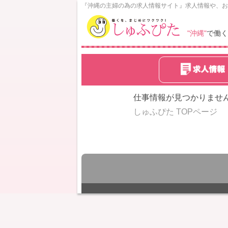
N
『沖縄の主婦の為の求人情報サイト』求人情報や、お
o
w
"沖縄"
で働く
L
o
a
d
i
n
仕事情報が見つかりませ
g
しゅふぴた TOPページ