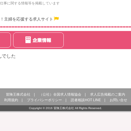
仕事に関する情報等を掲載しています
！主婦を応援する求人サイト
んでした
冒険王株式会社
|
（公社）全国求人情報協会
|
求人広告掲載のご案内
利用規約
|
プライバシーポリシー
|
読者相談HOT LINE
|
お問い合せ
Copyright © 2016 冒険王株式会社 All Rights Reserved.