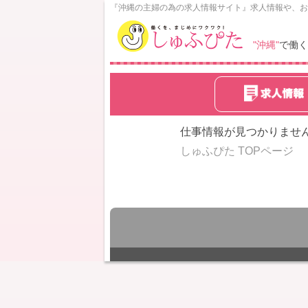
N
『沖縄の主婦の為の求人情報サイト』求人情報や、お
o
w
"沖縄"
で働く
L
o
a
d
i
n
仕事情報が見つかりませ
g
しゅふぴた TOPページ