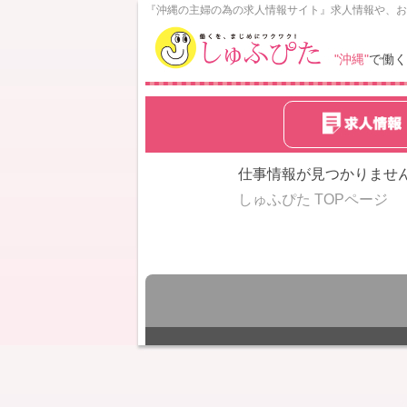
N
『沖縄の主婦の為の求人情報サイト』求人情報や、お
o
w
"沖縄"
で働く
L
o
a
d
i
n
仕事情報が見つかりませ
g
しゅふぴた TOPページ