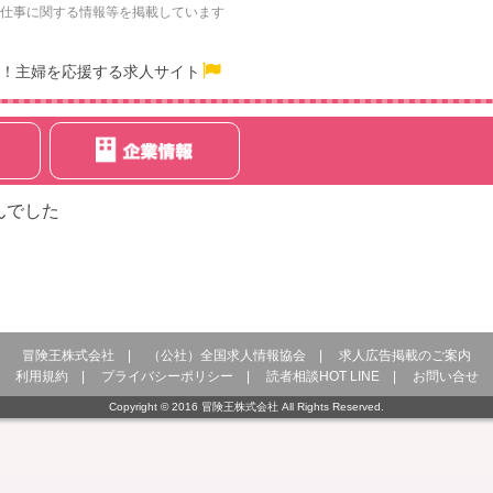
仕事に関する情報等を掲載しています
！主婦を応援する求人サイト
んでした
冒険王株式会社
|
（公社）全国求人情報協会
|
求人広告掲載のご案内
利用規約
|
プライバシーポリシー
|
読者相談HOT LINE
|
お問い合せ
Copyright © 2016 冒険王株式会社 All Rights Reserved.