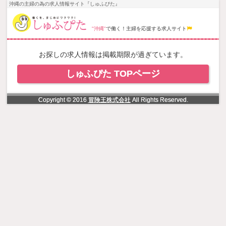
NowLoading
沖縄の主婦の為の求人情報サイト『しゅふぴた』
"沖縄"
で働く！主婦を応援する求人サイト
お探しの求人情報は掲載期限が過ぎています。
しゅふぴた TOPページ
Copyright © 2016
冒険王株式会社
All Rights Reserved.