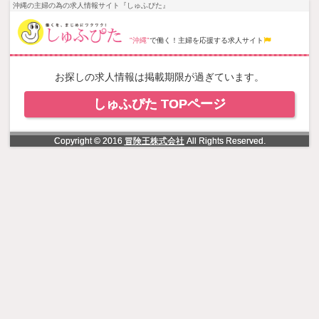
NowLoading
沖縄の主婦の為の求人情報サイト『しゅふぴた』
"沖縄"
で働く！主婦を応援する求人サイト
お探しの求人情報は掲載期限が過ぎています。
しゅふぴた TOPページ
Copyright © 2016
冒険王株式会社
All Rights Reserved.