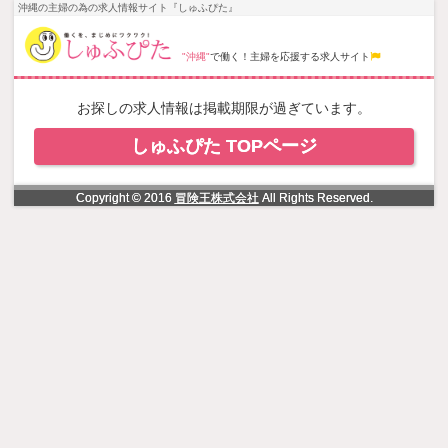
NowLoading
沖縄の主婦の為の求人情報サイト『しゅふぴた』
"沖縄"
で働く！主婦を応援する求人サイト
お探しの求人情報は掲載期限が過ぎています。
しゅふぴた TOPページ
Copyright © 2016
冒険王株式会社
All Rights Reserved.