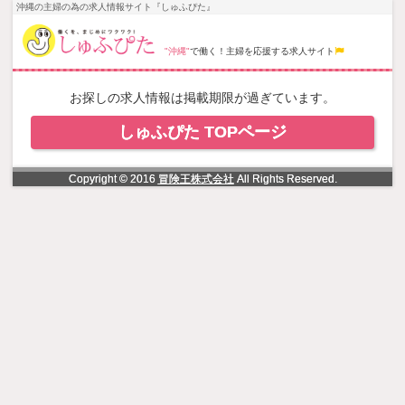
NowLoading
沖縄の主婦の為の求人情報サイト『しゅふぴた』
"沖縄"
で働く！主婦を応援する求人サイト
お探しの求人情報は掲載期限が過ぎています。
しゅふぴた TOPページ
Copyright © 2016
冒険王株式会社
All Rights Reserved.