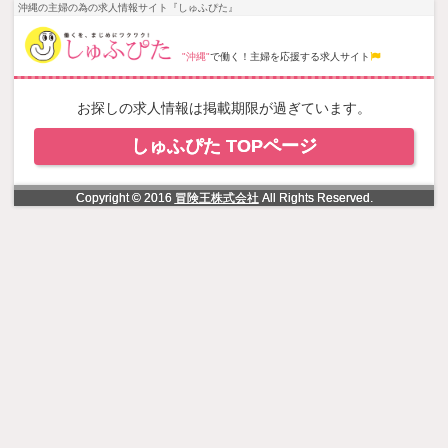
NowLoading
沖縄の主婦の為の求人情報サイト『しゅふぴた』
"沖縄"
で働く！主婦を応援する求人サイト
お探しの求人情報は掲載期限が過ぎています。
しゅふぴた TOPページ
Copyright © 2016
冒険王株式会社
All Rights Reserved.