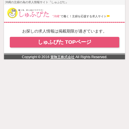
NowLoading
沖縄の主婦の為の求人情報サイト『しゅふぴた』
"沖縄"
で働く！主婦を応援する求人サイト
お探しの求人情報は掲載期限が過ぎています。
しゅふぴた TOPページ
Copyright © 2016
冒険王株式会社
All Rights Reserved.