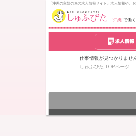
N
『沖縄の主婦の為の求人情報サイト』求人情報や、お
o
w
"沖縄"
で働く
L
o
a
d
i
n
仕事情報が見つかりませ
g
しゅふぴた TOPページ