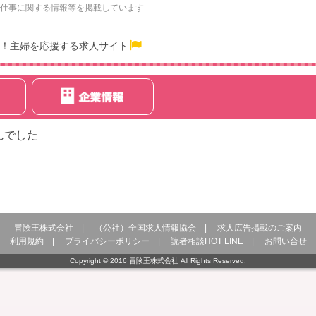
仕事に関する情報等を掲載しています
！主婦を応援する求人サイト
んでした
冒険王株式会社
|
（公社）全国求人情報協会
|
求人広告掲載のご案内
利用規約
|
プライバシーポリシー
|
読者相談HOT LINE
|
お問い合せ
Copyright © 2016 冒険王株式会社 All Rights Reserved.