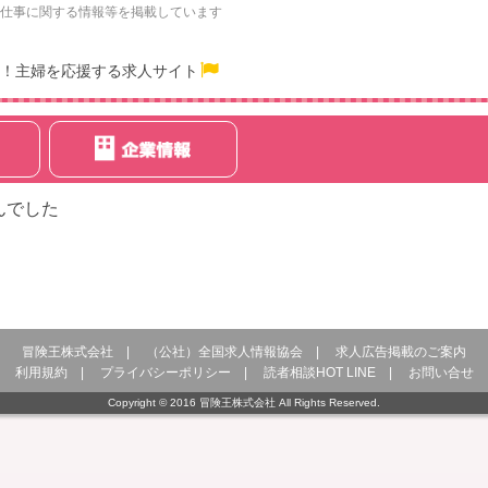
仕事に関する情報等を掲載しています
！主婦を応援する求人サイト
んでした
冒険王株式会社
|
（公社）全国求人情報協会
|
求人広告掲載のご案内
利用規約
|
プライバシーポリシー
|
読者相談HOT LINE
|
お問い合せ
Copyright © 2016 冒険王株式会社 All Rights Reserved.