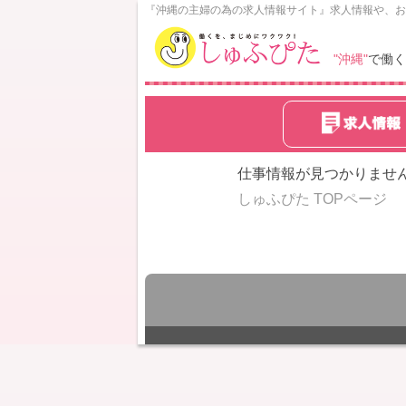
N
『沖縄の主婦の為の求人情報サイト』求人情報や、お
o
w
"沖縄"
で働く
L
o
a
d
i
n
仕事情報が見つかりませ
g
しゅふぴた TOPページ