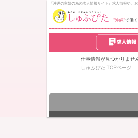
N
『沖縄の主婦の為の求人情報サイト』求人情報や、お
o
w
"沖縄"
で働く
L
o
a
d
i
n
仕事情報が見つかりませ
g
しゅふぴた TOPページ