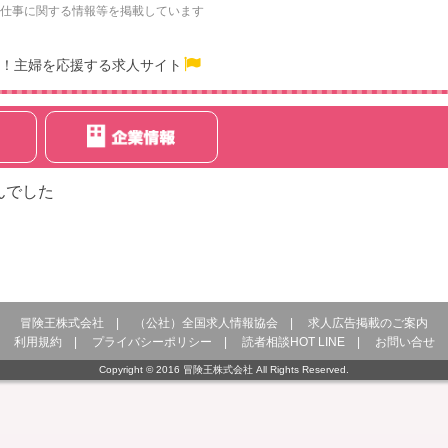
仕事に関する情報等を掲載しています
！主婦を応援する求人サイト
んでした
冒険王株式会社
|
（公社）全国求人情報協会
|
求人広告掲載のご案内
利用規約
|
プライバシーポリシー
|
読者相談HOT LINE
|
お問い合せ
Copyright © 2016 冒険王株式会社 All Rights Reserved.