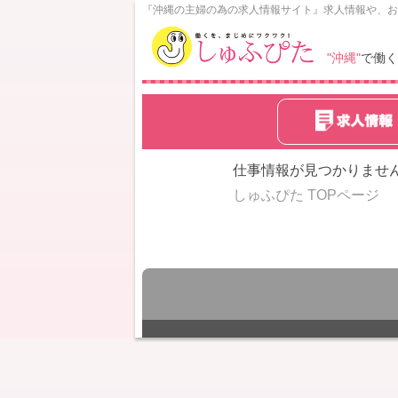
N
『沖縄の主婦の為の求人情報サイト』求人情報や、お
o
w
"沖縄"
で働く
L
o
a
d
i
n
仕事情報が見つかりませ
g
しゅふぴた TOPページ