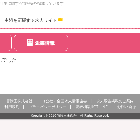
仕事に関する情報等を掲載しています
！主婦を応援する求人サイト
んでした
冒険王株式会社
|
（公社）全国求人情報協会
|
求人広告掲載のご案内
利用規約
|
プライバシーポリシー
|
読者相談HOT LINE
|
お問い合せ
Copyright © 2016 冒険王株式会社 All Rights Reserved.