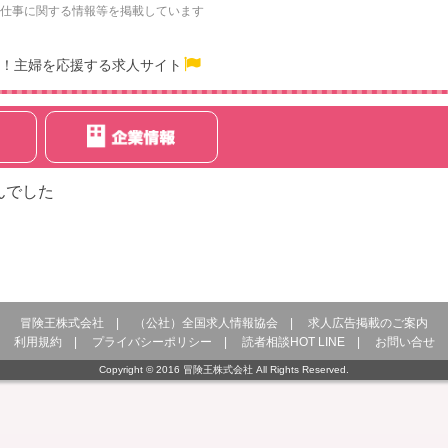
仕事に関する情報等を掲載しています
！主婦を応援する求人サイト
んでした
冒険王株式会社
|
（公社）全国求人情報協会
|
求人広告掲載のご案内
利用規約
|
プライバシーポリシー
|
読者相談HOT LINE
|
お問い合せ
Copyright © 2016 冒険王株式会社 All Rights Reserved.