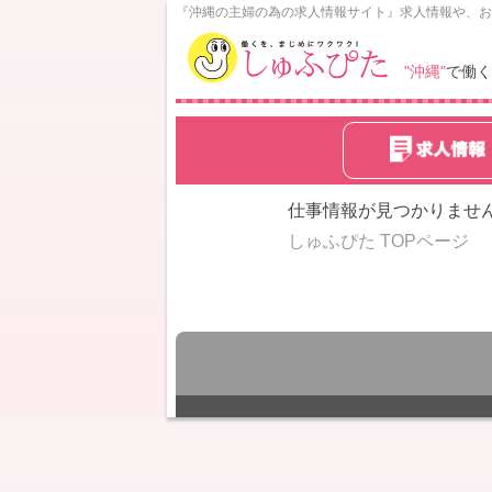
N
『沖縄の主婦の為の求人情報サイト』求人情報や、お
o
w
"沖縄"
で働く
L
o
a
d
i
n
仕事情報が見つかりませ
g
しゅふぴた TOPページ