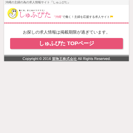
NowLoading
沖縄の主婦の為の求人情報サイト『しゅふぴた』
"沖縄"
で働く！主婦を応援する求人サイト
お探しの求人情報は掲載期限が過ぎています。
しゅふぴた TOPページ
Copyright © 2016
冒険王株式会社
All Rights Reserved.